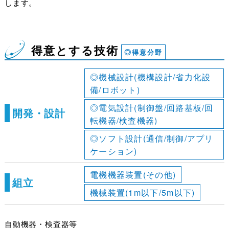
します。
得意とする技術
◎得意分野
◎機械設計(機構設計/省力化設
備/ロボット)
◎電気設計(制御盤/回路基板/回
開発・設計
転機器/検査機器)
◎ソフト設計(通信/制御/アプリ
ケーション)
電機機器装置(その他)
組立
機械装置(1m以下/5m以下)
自動機器・検査器等