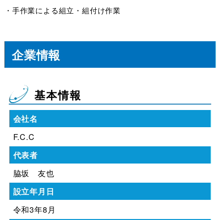
・手作業による組立・組付け作業
企業情報
基本情報
会社名
F.C.C
代表者
脇坂 友也
設立年月日
令和3年8月