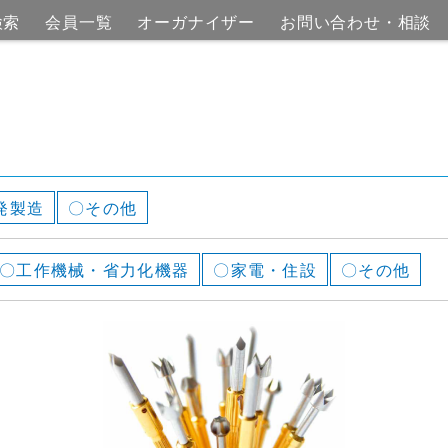
会員一
オーガナイザ
お問い合わせ・
覧
ー
相談
作
発製造
〇その他
〇工作機械・省力化機器
〇家電・住設
〇その他