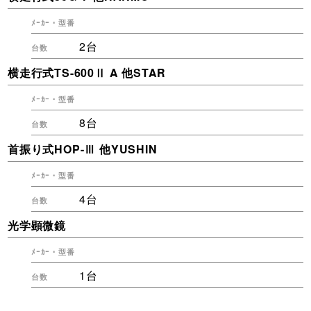
2台
横走行式TS-600Ⅱ A 他STAR
8台
首振り式HOP-Ⅲ 他YUSHIN
4台
光学顕微鏡
1台