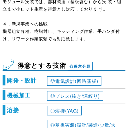
モジュール実装では、部材調達（基板含む）から実 装・組
立まで小ロット生産を得意とし対応しておりま す。
４．新規事業への挑戦
機器組立各種、樹脂封止、キッティング作業、手ハンダ付
け、リワーク作業依頼でも対応致します。
得意とする技術
◎得意分野
開発・設計
◎電気設計(回路基板)
機械加工
◎プレス(抜き/深絞り)
溶接
〇溶接(YAG)
◎基板実装(設計/製造/少量/大