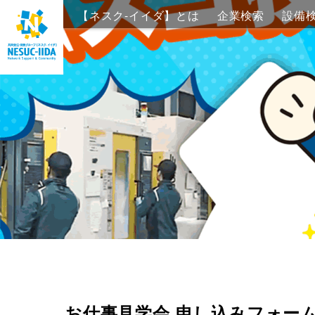
【ネスク-イイダ】
企業検
設備検
とは
索
索
お仕事見学会 申し込みフォー