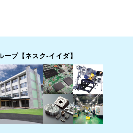
ループ
【ネスク-イイダ】
349-1
エス・バード」内
お知らせ