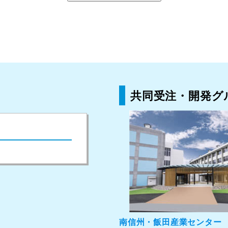
共同受注・開発グ
南信州・飯田産業センター
〒395-0001
長野県飯田市座光寺3
産業振興と人材育成の拠点
「
企業検索